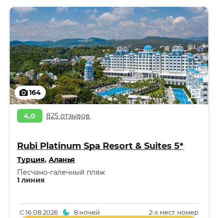
164
4,0
825 отзывов
Rubi Platinum Spa Resort & Suites 5*
Турция
,
Аланья
Песчано-галечный пляж
1 линия
С
16.08.2026
8 ночей
2-x мест. номер