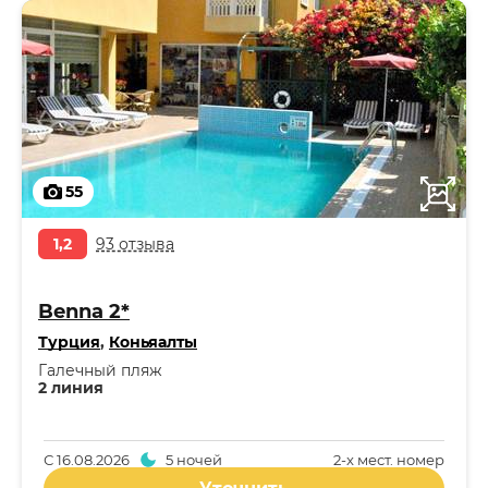
55
1,2
93 отзыва
Benna 2*
Турция
,
Коньяалты
Галечный пляж
2 линия
С
16.08.2026
5 ночей
2-x мест. номер