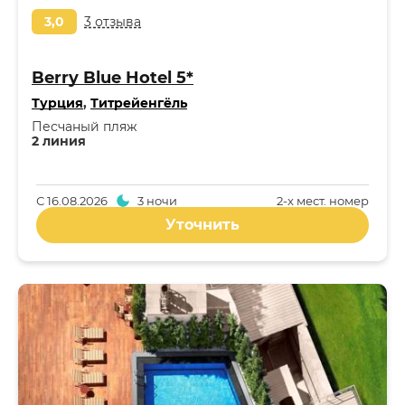
3,0
3 отзыва
Berry Blue Hotel 5*
Турция
,
Титрейенгёль
Песчаный пляж
2 линия
С
16.08.2026
3 ночи
2-x мест. номер
Уточнить