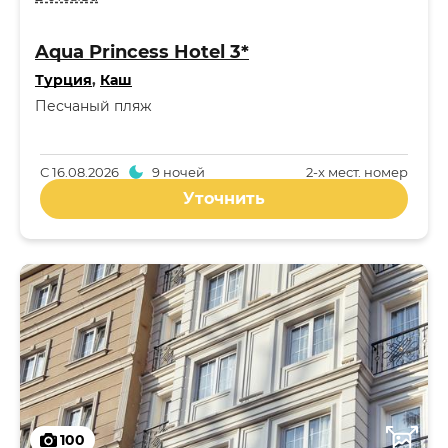
Aqua Princess Hotel 3*
Турция
,
Каш
Песчаный пляж
С
16.08.2026
9 ночей
2-x мест. номер
Уточнить
100