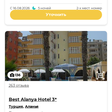
С
16.08.2026
5 ночей
2-x мест. номер
Уточнить
136
263 отзыва
Best Alanya Hotel 3*
Турция
,
Аланья