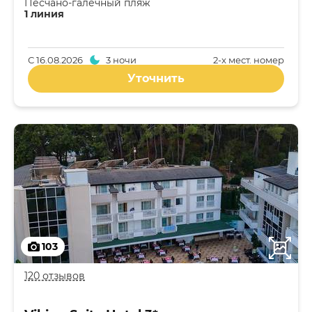
Песчано-галечный пляж
1 линия
С
16.08.2026
3 ночи
2-x мест. номер
Уточнить
103
120 отзывов