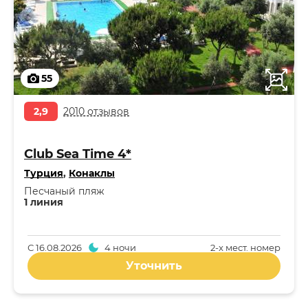
55
2,9
2010 отзывов
Club Sea Time 4*
Турция
,
Конаклы
Песчаный пляж
1 линия
С
16.08.2026
4 ночи
2-x мест. номер
Уточнить