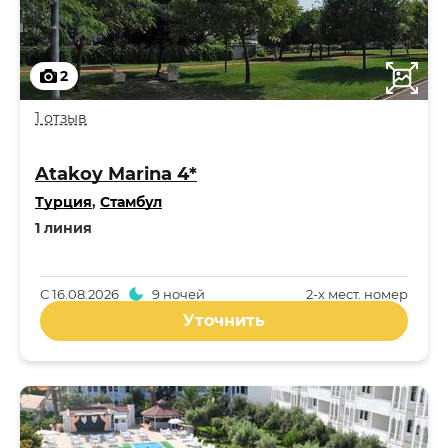
2
1 отзыв
Atakoy Marina 4*
Турция
,
Стамбул
1 линия
С
16.08.2026
9 ночей
2-x мест. номер
Уточнить