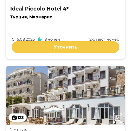
Ideal Piccolo Hotel 4*
Турция
,
Мармарис
С
16.08.2026
8 ночей
2-x мест. номер
Уточнить
123
2 отзыва