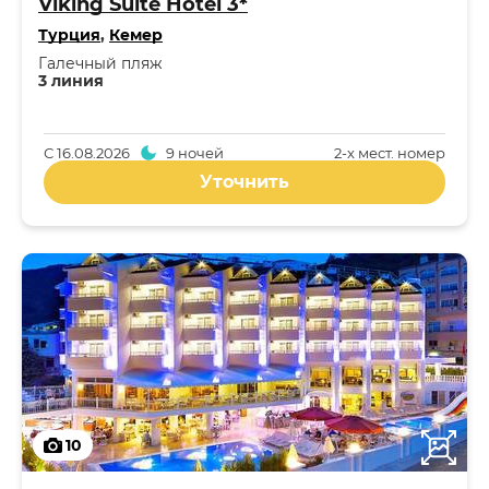
Viking Suite Hotel 3*
Турция
,
Кемер
Галечный пляж
3 линия
С
16.08.2026
9 ночей
2-x мест. номер
Уточнить
10