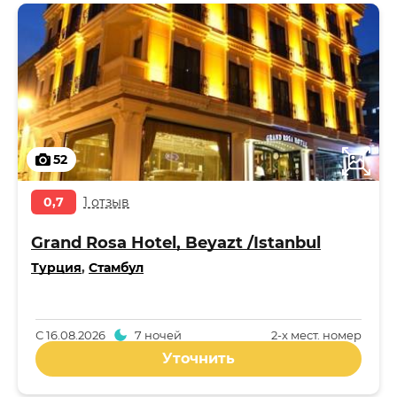
52
0,7
1 отзыв
Grand Rosa Hotel, Beyazt /Istanbul
Турция
,
Стамбул
С
16.08.2026
7 ночей
2-x мест. номер
Уточнить