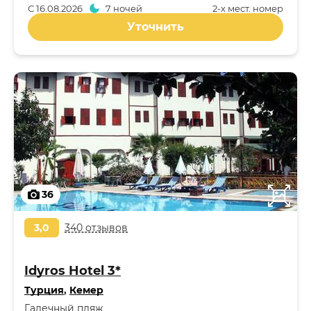
С
16.08.2026
7 ночей
2-x мест. номер
Уточнить
36
3,0
340 отзывов
Idyros Hotel 3*
Турция
,
Кемер
Галечный пляж