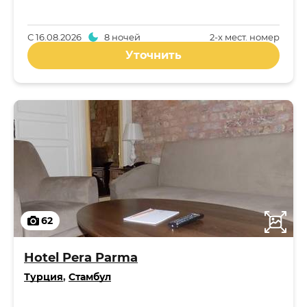
С
16.08.2026
8 ночей
2-x мест. номер
Уточнить
62
Hotel Pera Parma
Турция
,
Стамбул