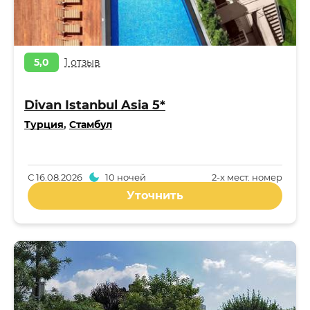
5,0
1 отзыв
Divan Istanbul Asia 5*
Турция
,
Стамбул
С
16.08.2026
10 ночей
2-x мест. номер
Уточнить