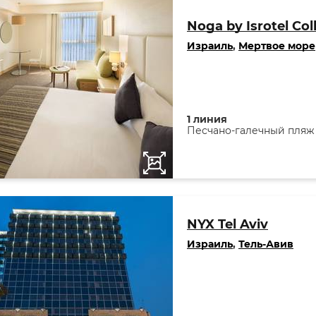
Noga by Isrotel Col
Израиль
,
Мертвое море
1 линия
Песчано-галечный пляж
NYX Tel Aviv
Израиль
,
Тель-Авив