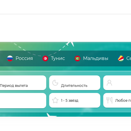
Россия
Тунис
Мальдивы
С
Период вылета
Длительность
1 - 5 звёзд
Любое п