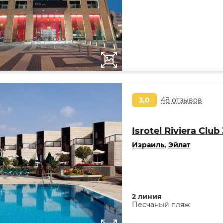
3,0
48 отзывов
Isrotel Riviera Club 
Израиль
,
Эйлат
2 линия
Песчаный пляж