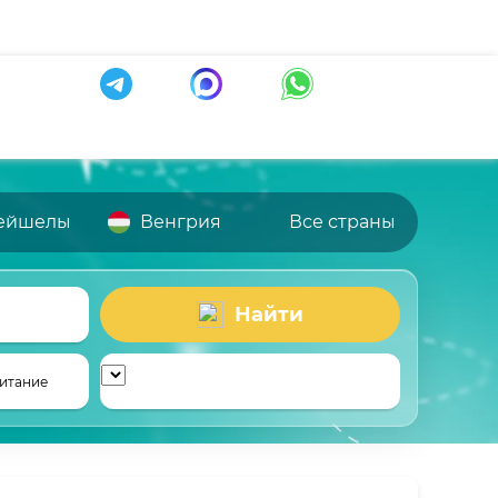
ейшелы
Венгрия
Все страны
Найти
итание