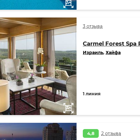
3 отзыва
Carmel Forest Spa 
Израиль
,
Хайфа
1 линия
4,8
2 отзыва