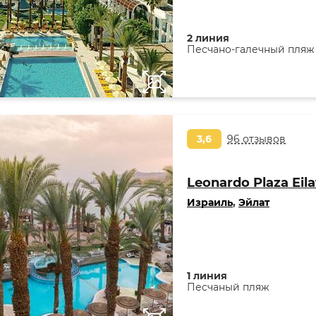
2 линия
Песчано-галечный пляж
3,6
96 отзывов
Leonardo Plaza Eila
Израиль
,
Эйлат
1 линия
Песчаный пляж