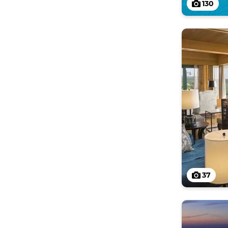
130
37