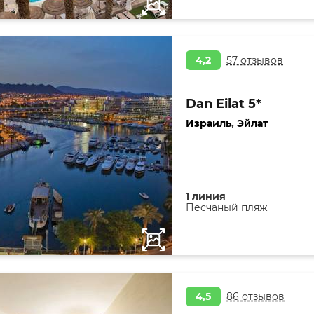
4,2
57 отзывов
Dan Eilat 5*
Израиль
,
Эйлат
1 линия
Песчаный пляж
4,5
86 отзывов