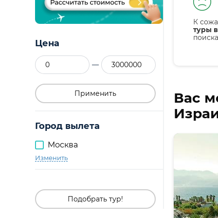
К сожа
туры в
поиск
Цена
—
Применить
Вас м
Израи
Город вылета
Москва
Изменить
Подобрать тур!