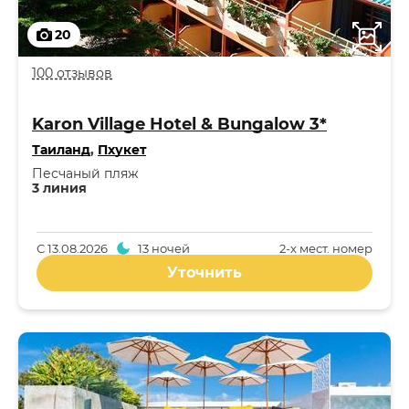
20
100 отзывов
Karon Village Hotel & Bungalow 3*
Таиланд
,
Пхукет
Песчаный пляж
3 линия
С
13.08.2026
13 ночей
2-x мест. номер
Уточнить