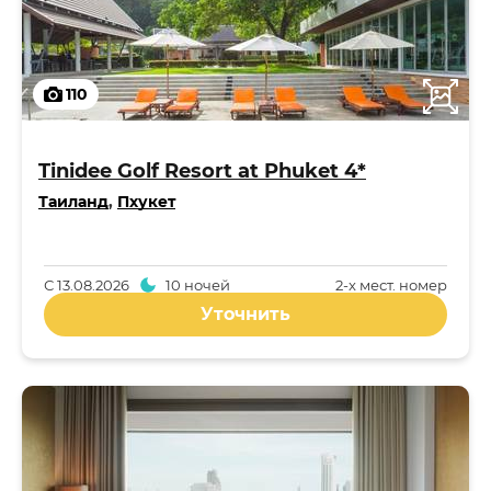
110
Tinidee Golf Resort at Phuket 4*
Таиланд
,
Пхукет
С
13.08.2026
10 ночей
2-x мест. номер
Уточнить