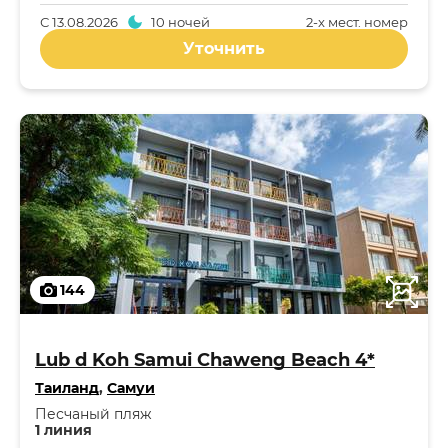
С
13.08.2026
10 ночей
2-x мест. номер
Уточнить
144
Lub d Koh Samui Chaweng Beach 4*
Таиланд
,
Самуи
Песчаный пляж
1 линия