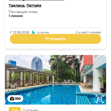
Таиланд
,
Паттайя
Песчаный пляж
1 линия
С
13.08.2026
4 ночи
2-x мест. номер
Уточнить
190
3,6
2 отзыва