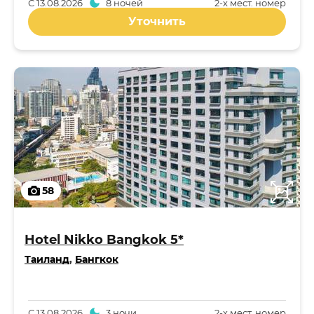
С
13.08.2026
8 ночей
2-x мест. номер
Уточнить
58
Hotel Nikko Bangkok 5*
Таиланд
,
Бангкок
С
13.08.2026
3 ночи
2-x мест. номер