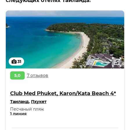
следующих отелях Таиланда:
31
5,0
7 отзывов
Club Med Phuket, Karon/Kata Beach 4*
Таиланд
,
Пхукет
Песчаный пляж
1 линия