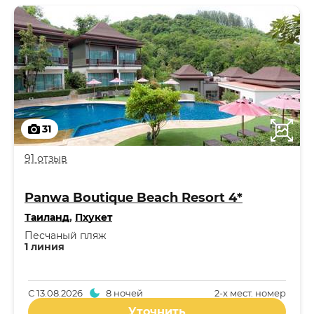
31
91 отзыв
Panwa Boutique Beach Resort 4*
Таиланд
,
Пхукет
Песчаный пляж
1 линия
С
13.08.2026
8 ночей
2-x мест. номер
Уточнить