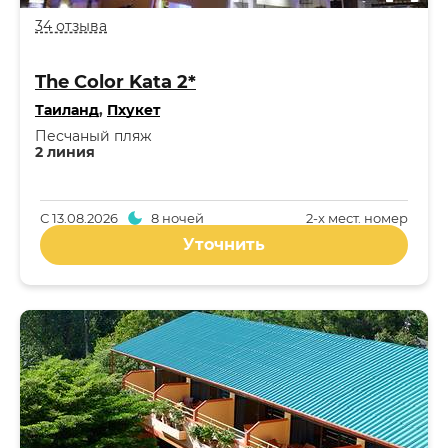
34 отзыва
The Color Kata 2*
Таиланд
,
Пхукет
Песчаный пляж
2 линия
С
13.08.2026
8 ночей
2-x мест. номер
Уточнить