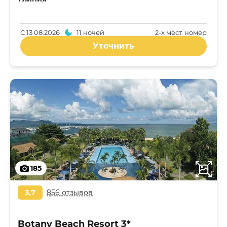
С
13.08.2026
11 ночей
2-x мест. номер
Уточнить
185
3,7
856 отзывов
Botany Beach Resort 3*