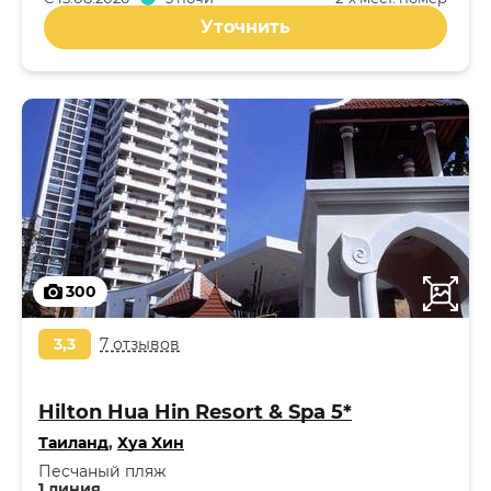
Уточнить
300
3,3
7 отзывов
Hilton Hua Hin Resort & Spa 5*
Таиланд
,
Хуа Хин
Песчаный пляж
1 линия