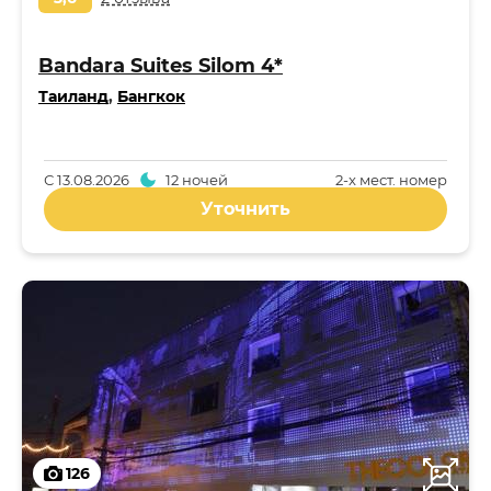
Bandara Suites Silom 4*
Таиланд
,
Бангкок
С
13.08.2026
12 ночей
2-x мест. номер
Уточнить
126