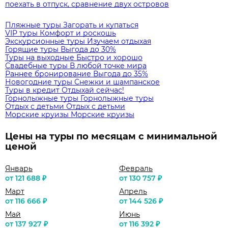
поехать в отпуск, сравнение двух островов
Пляжные туры
Загорать и купаться
VIP туры
Комфорт и роскошь
Экскурсионные туры
Изучаем отдыхая
Горящие туры
Выгода до 30%
Туры на выходные
Быстро и хорошо
Свадебные туры
В любой точке мира
Раннее бронирование
Выгода до 35%
Новогодние туры
Снежки и шампанское
Туры в кредит
Отдыхай сейчас!
Горнолыжные туры
Горнолыжные туры
Отдых с детьми
Отдых с детьми
Морские круизы
Морские круизы
Цены на туры по месяцам с минимальной
ценой
Январь
Февраль
от 121 688 ₽
от 130 757 ₽
Март
Апрель
от 116 666 ₽
от 144 526 ₽
Май
Июнь
от 137 927 ₽
от 116 392 ₽