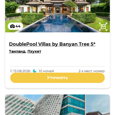
44
DoublePool Villas by Banyan Tree 5*
Таиланд
,
Пхукет
С
13.08.2026
10 ночей
2-x мест. номер
Уточнить