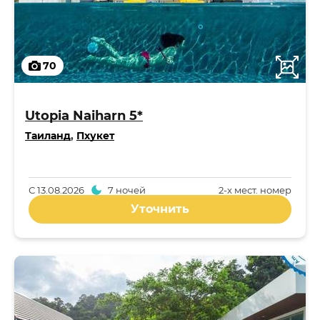
70
Utopia Naiharn 5*
Таиланд
,
Пхукет
С
13.08.2026
7 ночей
2-x мест. номер
Уточнить