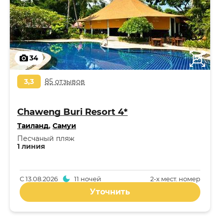
34
3,3
85 отзывов
Chaweng Buri Resort 4*
Таиланд
,
Самуи
Песчаный пляж
1 линия
С
13.08.2026
11 ночей
2-x мест. номер
Уточнить