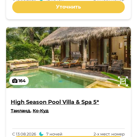
Уточнить
164
High Season Pool Villa & Spa 5*
Таиланд
,
Ко-Куд
С
13.08.2026
7 ночей
2-x мест. номер