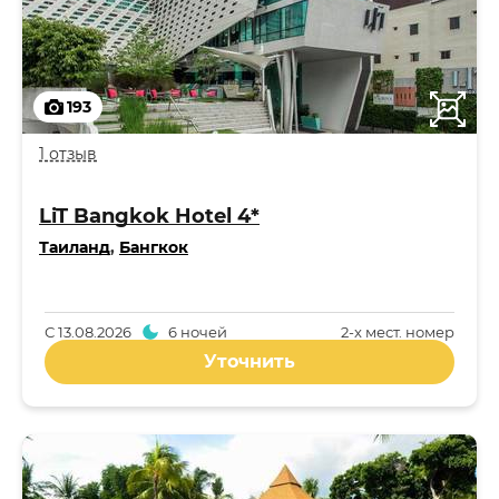
193
1 отзыв
LiT Bangkok Hotel 4*
Таиланд
,
Бангкок
С
13.08.2026
6 ночей
2-x мест. номер
Уточнить