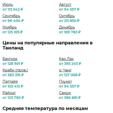
Июль
Август
от 113 542 ₽
от 94 557 ₽
Сентябрь
Октябрь
от 96 404 ₽
от 211 850 ₽
Ноябрь
Декабрь
от 125 105 ₽
от 169 783 ₽
Цены на популярные направления в
Таиланд
Бангкок
Као Лак
от 128 901 ₽
от 395 245 ₽
Краби (пров.)
о. Чанг
от 383 319 ₽
от 127 068 ₽
Паттайя
Пхукет
от 103 413 ₽
от 94 557 ₽
Районг
Самуи
от 123 760 ₽
от 396 861 ₽
Средняя температура по месяцам