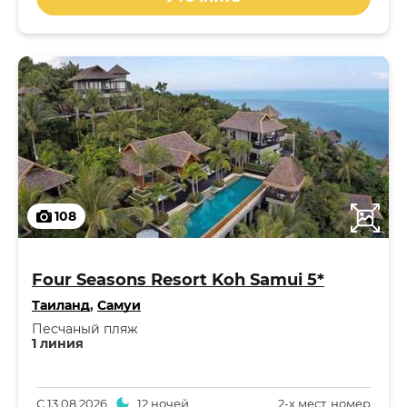
108
Four Seasons Resort Koh Samui 5*
Таиланд
,
Самуи
Песчаный пляж
1 линия
С
13.08.2026
12 ночей
2-x мест. номер