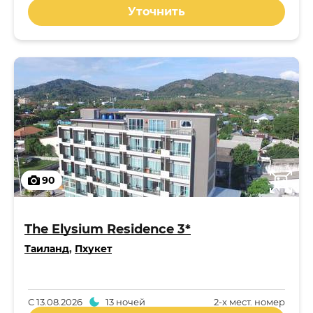
Уточнить
90
The Elysium Residence 3*
Таиланд
,
Пхукет
С
13.08.2026
13 ночей
2-x мест. номер