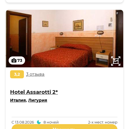
73
3,2
3 отзыва
Hotel Assarotti 2*
Италия
,
Лигурия
С
13.08.2026
8 ночей
2-x мест. номер