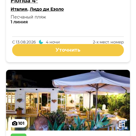
Florida 4*
Италия
,
Лидо ди Езоло
Песчаный пляж
1 линия
С
13.08.2026
4 ночи
2-x мест. номер
Уточнить
101