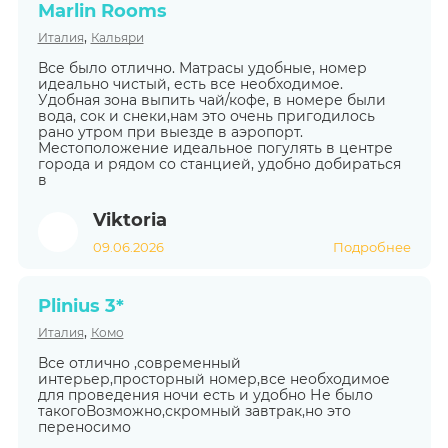
Marlin Rooms
,
Италия
Кальяри
Все было отлично. Матрасы удобные, номер
идеально чистый, есть все необходимое.
Удобная зона выпить чай/кофе, в номере были
вода, сок и снеки,нам это очень пригодилось
рано утром при выезде в аэропорт.
Местоположение идеальное погулять в центре
города и рядом со станцией, удобно добираться
в
Viktoria
09.06.2026
Подробнее
Plinius 3*
,
Италия
Комо
Все отлично ,современный
интерьер,просторный номер,все необходимое
для проведения ночи есть и удобно Не было
такогоВозможно,скромный завтрак,но это
переносимо