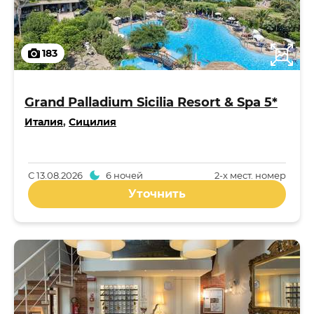
183
Grand Palladium Sicilia Resort & Spa 5*
Италия
,
Сицилия
С
13.08.2026
6 ночей
2-x мест. номер
Уточнить