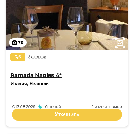
70
3,6
2 отзыва
Ramada Naples 4*
Италия
,
Неаполь
С
13.08.2026
6 ночей
2-x мест. номер
Уточнить