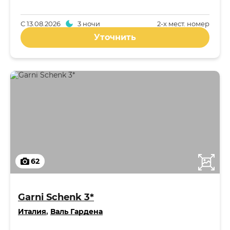
С
13.08.2026
3 ночи
2-x мест. номер
Уточнить
62
Garni Schenk 3*
Италия
,
Валь Гардена