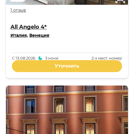
1 отзыв
All Angelo 4*
Италия
,
Венеция
С
13.08.2026
3 ночи
2-x мест. номер
Уточнить