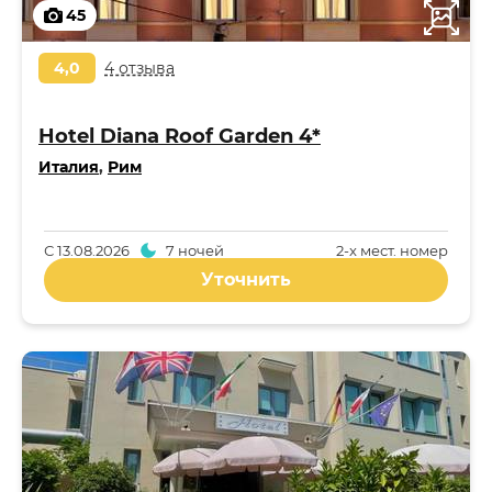
45
4,0
4 отзыва
Hotel Diana Roof Garden 4*
Италия
,
Рим
С
13.08.2026
7 ночей
2-x мест. номер
Уточнить