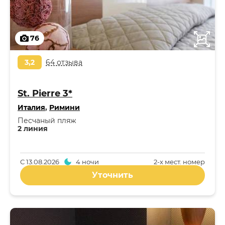
76
3,2
64 отзыва
St. Pierre 3*
Италия
,
Римини
Песчаный пляж
2 линия
С
13.08.2026
4 ночи
2-x мест. номер
Уточнить