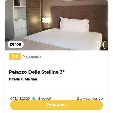
108
3,8
7 отзывов
Palazzo Delle Stelline 3*
Италия
,
Милан
С
13.08.2026
8 ночей
2-x мест. номер
Уточнить