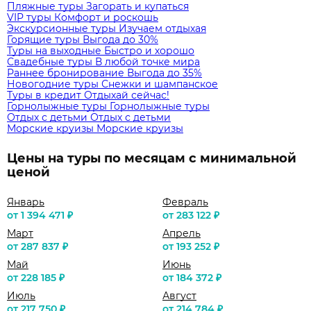
Пляжные туры
Загорать и купаться
VIP туры
Комфорт и роскошь
Экскурсионные туры
Изучаем отдыхая
Горящие туры
Выгода до 30%
Туры на выходные
Быстро и хорошо
Свадебные туры
В любой точке мира
Раннее бронирование
Выгода до 35%
Новогодние туры
Снежки и шампанское
Туры в кредит
Отдыхай сейчас!
Горнолыжные туры
Горнолыжные туры
Отдых с детьми
Отдых с детьми
Морские круизы
Морские круизы
Цены на туры по месяцам с минимальной
ценой
Январь
Февраль
от 1 394 471 ₽
от 283 122 ₽
Март
Апрель
от 287 837 ₽
от 193 252 ₽
Май
Июнь
от 228 185 ₽
от 184 372 ₽
Июль
Август
от 217 750 ₽
от 214 784 ₽