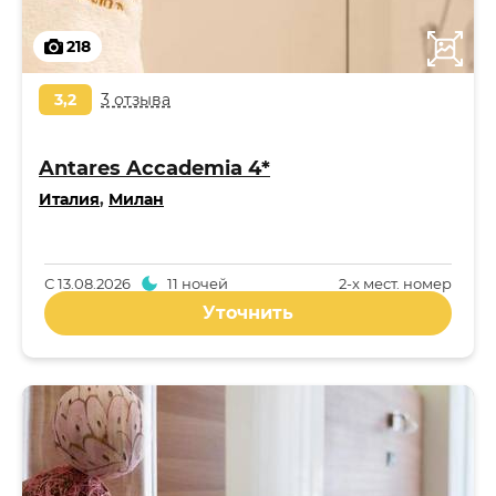
218
3,2
3 отзыва
Antares Accademia 4*
Италия
,
Милан
С
13.08.2026
11 ночей
2-x мест. номер
Уточнить