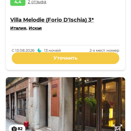
4,4
2 отзыва
Villa Melodie (Forio D'Ischia) 3*
Италия
,
Искья
С
13.08.2026
13 ночей
2-x мест. номер
Уточнить
82