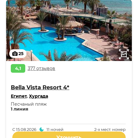
25
4,1
377 отзывов
Bella Vista Resort 4*
Египет
,
Хургада
Песчаный пляж
1 линия
С
15.08.2026
11 ночей
2-x мест. номер
Уточнить