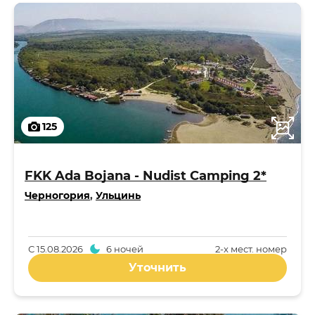
125
FKK Ada Bojana - Nudist Camping 2*
Черногория
,
Ульцинь
С
15.08.2026
6 ночей
2-x мест. номер
Уточнить