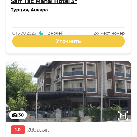
Sarr Tac Mahal Hotel 3*
Турция
,
Анкара
С
15.08.2026
12 ночей
2-x мест. номер
Уточнить
30
1,0
201 отзыв