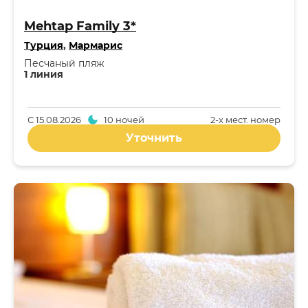
Mehtap Family 3*
Турция
,
Мармарис
Песчаный пляж
1 линия
С
15.08.2026
10 ночей
2-x мест. номер
Уточнить