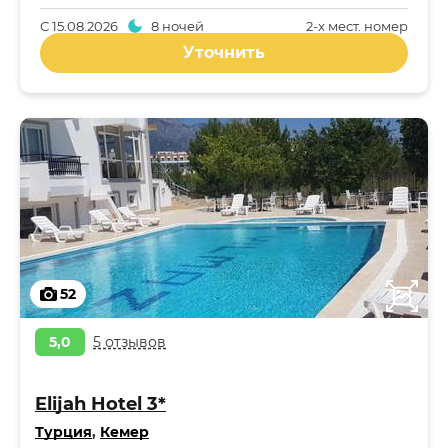
С
15.08.2026
8 ночей
2-x мест. номер
Уточнить
52
5,0
5 отзывов
Elijah Hotel 3*
Турция
,
Кемер