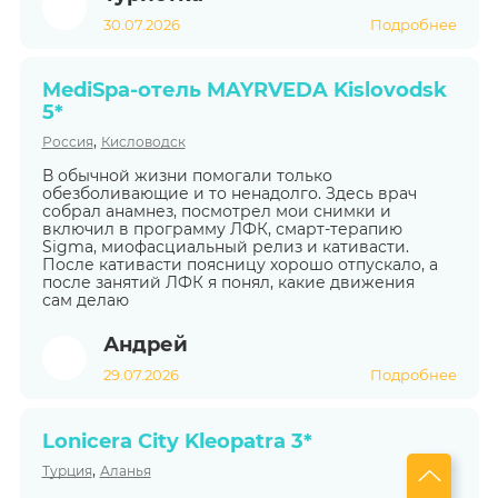
30.07.2026
Подробнее
MediSpa-отель MAYRVEDA Kislovodsk
5*
,
Россия
Кисловодск
В обычной жизни помогали только
обезболивающие и то ненадолго. Здесь врач
собрал анамнез, посмотрел мои снимки и
включил в программу ЛФК, смарт-терапию
Sigma, миофасциальный релиз и кативасти.
После кативасти поясницу хорошо отпускало, а
после занятий ЛФК я понял, какие движения
сам делаю
Андрей
29.07.2026
Подробнее
Lonicera City Kleopatra 3*
,
Турция
Аланья