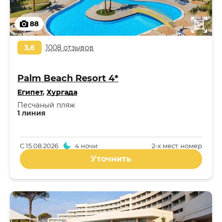
88
3,6
1008 отзывов
Palm Beach Resort 4*
Египет
,
Хургада
Песчаный пляж
1 линия
С
15.08.2026
4 ночи
2-x мест. номер
Уточнить