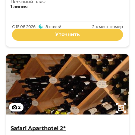
Песчаный пляж
1 линия
С
15.08.2026
8 ночей
2-x мест. номер
Уточнить
2
Safari Aparthotel 2*