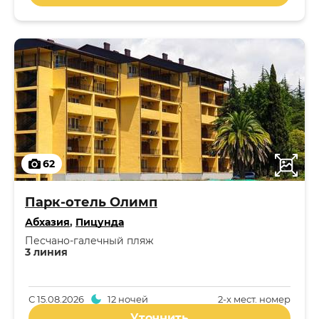
62
Парк-отель Олимп
Абхазия
,
Пицунда
Песчано-галечный пляж
3 линия
С
15.08.2026
12 ночей
2-x мест. номер
Уточнить