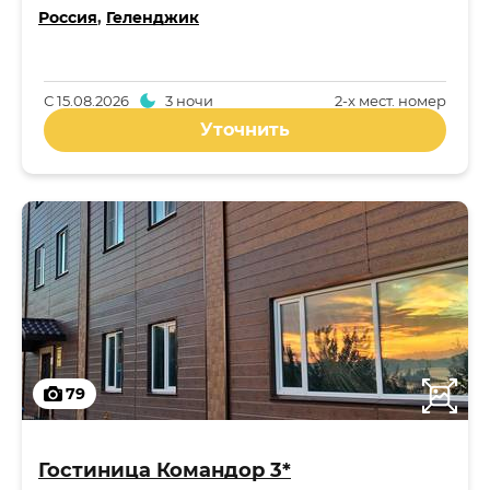
Россия
,
Геленджик
С
15.08.2026
3 ночи
2-x мест. номер
Уточнить
79
Гостиница Командор 3*