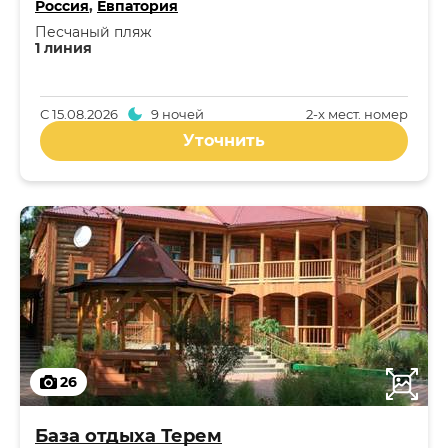
Россия
,
Евпатория
Песчаный пляж
1 линия
С
15.08.2026
9 ночей
2-x мест. номер
Уточнить
26
База отдыха Терем