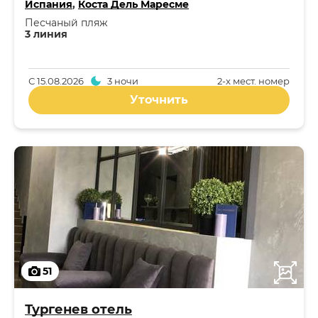
Испания
,
Коста Дель Маресме
Песчаный пляж
3 линия
С
15.08.2026
3 ночи
2-x мест. номер
Уточнить
51
Тургенев отель