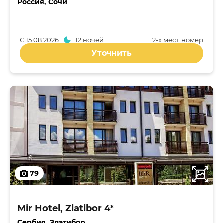
Россия
,
Сочи
С
15.08.2026
12 ночей
2-x мест. номер
Уточнить
79
Mir Hotel, Zlatibor 4*
Сербия
,
Златибор