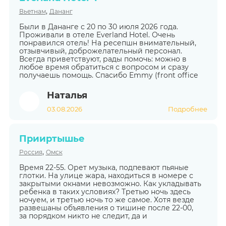
,
Вьетнам
Дананг
Были в Дананге с 20 по 30 июля 2026 года.
Проживали в отеле Everland Hotel. Очень
понравился отель! На ресепшн внимательный,
отзывчивый, доброжелательный персонал.
Всегда приветствуют, рады помочь: можно в
любое время обратиться с вопросом и сразу
получаешь помощь. Спасибо Emmy (front office
Наталья
03.08.2026
Подробнее
Прииртышье
,
Россия
Омск
Время 22-55. Орет музыка, подпевают пьяные
глотки. На улице жара, находиться в номере с
закрытыми окнами невозможно. Как укладывать
ребенка в таких условиях? Третью ночь здесь
ночуем, и третью ночь то же самое. Хотя везде
развешаны объявления о тишине после 22-00,
за порядком никто не следит, да и