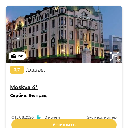
156
3,7
4 отзыва
Moskva 4*
Сербия
,
Белград
С
15.08.2026
10 ночей
2-x мест. номер
Уточнить