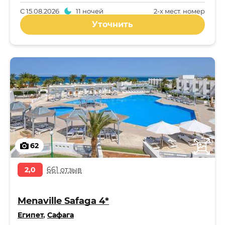
С
15.08.2026
11 ночей
2-x мест. номер
Уточнить
62
2,0
661 отзыв
Menaville Safaga 4*
Египет
,
Сафага