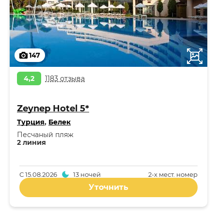
147
4,2
1183 отзыва
Zeynep Hotel 5*
Турция
,
Белек
Песчаный пляж
2 линия
С
15.08.2026
13 ночей
2-x мест. номер
Уточнить