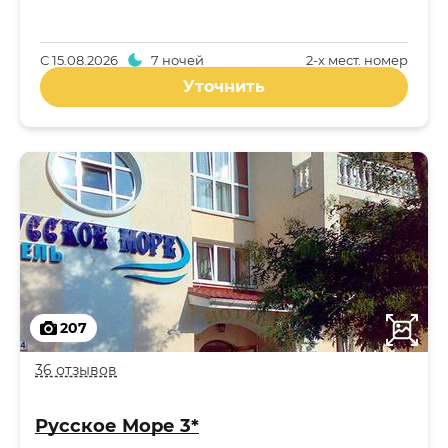
С
15.08.2026
7 ночей
2-x мест. номер
Уточнить
207
36 отзывов
Русское Море 3*