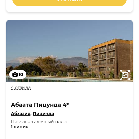
10
4 отзыва
Абаата Пицунда 4*
Абхазия
,
Пицунда
Песчано-галечный пляж
1 линия