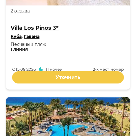
2 отзыва
Villa Los Pinos 3*
Куба
,
Гавана
Песчаный пляж
1 линия
С
15.08.2026
11 ночей
2-x мест. номер
Уточнить