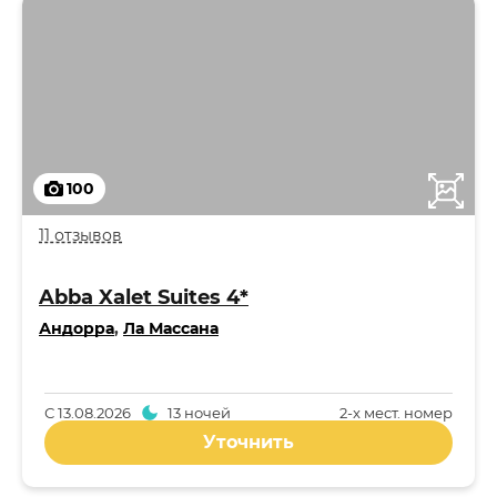
100
11 отзывов
Abba Xalet Suites 4*
Андорра
,
Ла Массана
С
13.08.2026
13 ночей
2-x мест. номер
Уточнить