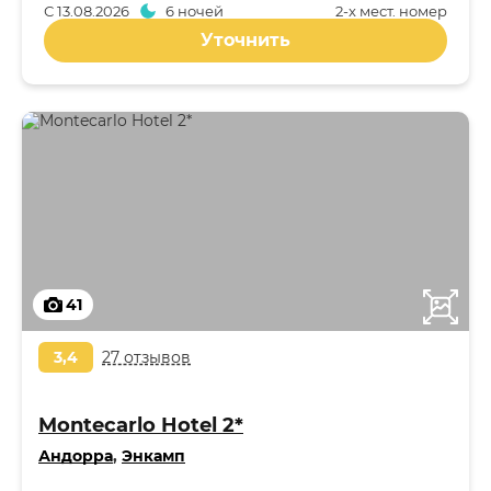
С
13.08.2026
6 ночей
2-x мест. номер
Уточнить
41
3,4
27 отзывов
Montecarlo Hotel 2*
Андорра
,
Энкамп