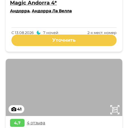
Magic Andorra 4*
Андорра
,
Андорра Ла Велла
С
13.08.2026
7 ночей
2-x мест. номер
Уточнить
41
4,7
4 отзыва