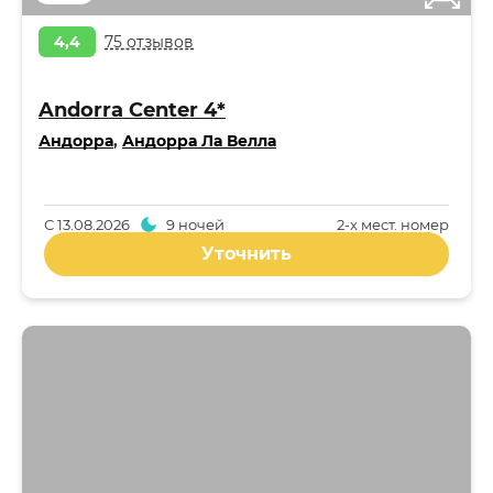
4,4
75 отзывов
Andorra Center 4*
Андорра
,
Андорра Ла Велла
С
13.08.2026
9 ночей
2-x мест. номер
Уточнить