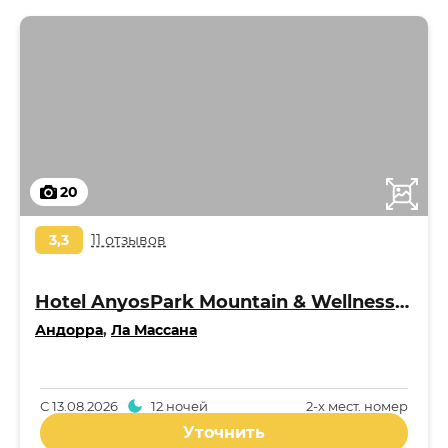
20
3,3
11 отзывов
Hotel AnyosPark Mountain & Wellness Resort 4*
Андорра
,
Ла Массана
С
13.08.2026
12 ночей
2-x мест. номер
Уточнить