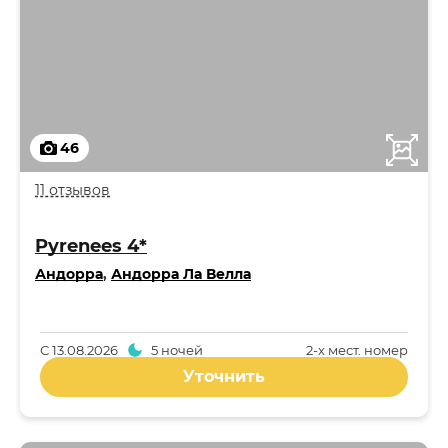
46
11 отзывов
Pyrenees 4*
Андорра
,
Андорра Ла Велла
С
13.08.2026
5 ночей
2-x мест. номер
Уточнить