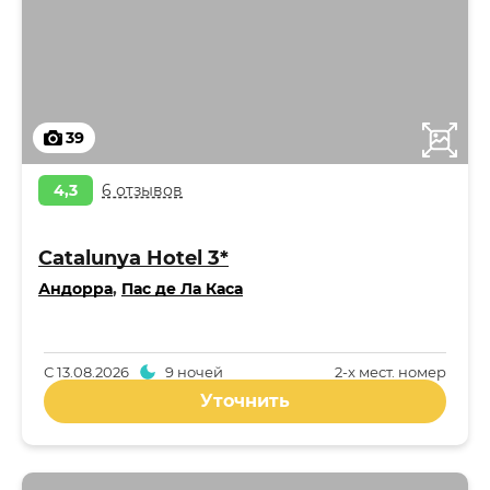
39
4,3
6 отзывов
Catalunya Hotel 3*
Андорра
,
Пас де Ла Каcа
С
13.08.2026
9 ночей
2-x мест. номер
Уточнить