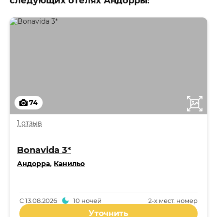
следующих отелях Андорры:
74
1 отзыв
Bonavida 3*
Андорра
,
Канильо
С
13.08.2026
10 ночей
2-x мест. номер
Уточнить