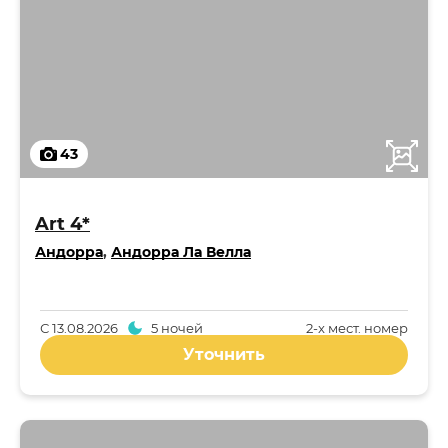
43
Art 4*
Андорра
,
Андорра Ла Велла
С
13.08.2026
5 ночей
2-x мест. номер
Уточнить