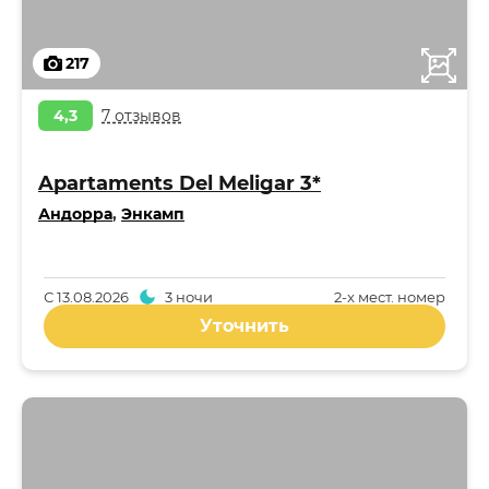
217
4,3
7 отзывов
Apartaments Del Meligar 3*
Андорра
,
Энкамп
С
13.08.2026
3 ночи
2-x мест. номер
Уточнить