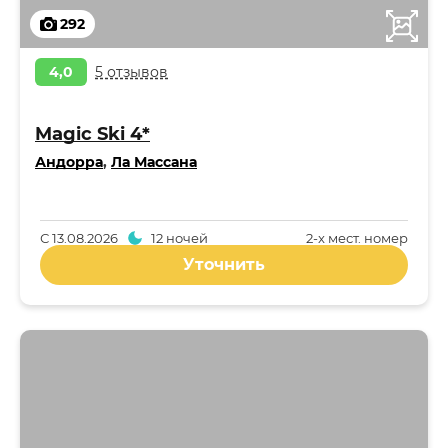
292
4,0
5 отзывов
Magic Ski 4*
Андорра
,
Ла Массана
С
13.08.2026
12 ночей
2-x мест. номер
Уточнить