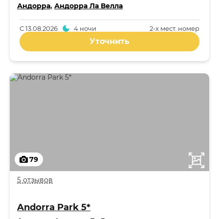
Андорра
,
Андорра Ла Велла
С
13.08.2026
4 ночи
2-x мест. номер
Уточнить
79
5 отзывов
Andorra Park 5*