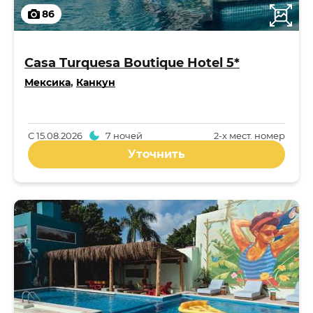
86
Casa Turquesa Boutique Hotel 5*
Мексика
,
Канкун
С
15.08.2026
7 ночей
2-x мест. номер
Уточнить