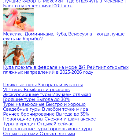
Лучшие курорты Мексики - где отдохнуть в Мексике |
Блог о путешествиях 1001tur.ru
Мексика, Доминикана, Куба, Венесуэла – когда лучше
ехать на Карибы?
Куда поехать в феврале на море 🏖️? Рейтинг открытых
пляжных направлений в 2025-2026 году
Пляжные туры
Загорать и купаться
VIP туры
Комфорт и роскошь
Экскурсионные туры
Изучаем отдыхая
Горящие туры
Выгода до 30%
Туры на выходные
Быстро и хорошо
Свадебные туры
В любой точке мира
Раннее бронирование
Выгода до 35%
Новогодние туры
Снежки и шампанское
Туры в кредит
Отдыхай сейчас!
Горнолыжные туры
Горнолыжные туры
Отдых с детьми
Отдых с детьми