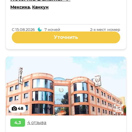
Мексика
,
Канкун
С
15.08.2026
7 ночей
2-x мест. номер
Уточнить
48
4,3
4 отзыва