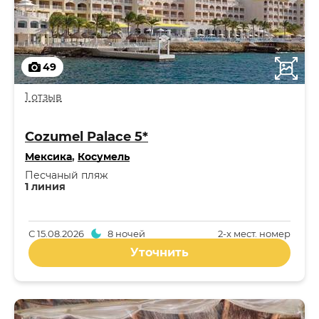
49
1 отзыв
Cozumel Palace 5*
Мексика
,
Косумель
Песчаный пляж
1 линия
С
15.08.2026
8 ночей
2-x мест. номер
Уточнить