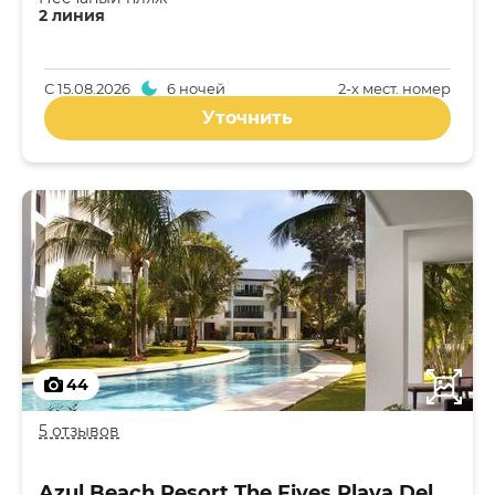
2 линия
С
15.08.2026
6 ночей
2-x мест. номер
Уточнить
44
5 отзывов
Azul Beach Resort The Fives Playa Del Carmen 5*