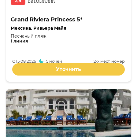
2,5
100 отзывов
Grand Riviera Princess 5*
Мексика
,
Ривьера Майя
Песчаный пляж
1 линия
С
15.08.2026
5 ночей
2-x мест. номер
Уточнить