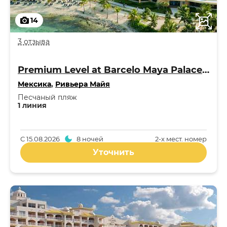
14
3 отзыва
Premium Level at Barcelo Maya Palace 5*
Мексика
,
Ривьера Майя
Песчаный пляж
1 линия
С
15.08.2026
8 ночей
2-x мест. номер
Уточнить