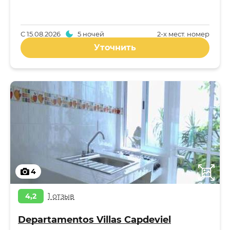
С
15.08.2026
5 ночей
2-x мест. номер
Уточнить
4
4,2
1 отзыв
Departamentos Villas Capdeviel