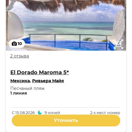
10
2 отзыва
El Dorado Maroma 5*
Мексика
,
Ривьера Майя
Песчаный пляж
1 линия
С
15.08.2026
9 ночей
2-x мест. номер
Уточнить