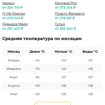
Канкун
Кинтана-Роо
от 334 710 ₽
от 273 204 ₽
П-Ов Юкатан
Пуэрто-Вальярта
от 270 242 ₽
от 276 631 ₽
Ривьера Майя
Тулум
от 237 427 ₽
от 292 544 ₽
Средняя температура по месяцам
Месяц
Днем °C
Ночью °C
Воды °C
Январь
+14
+24
+27
Февраль
+15
+25
+26
Март
+16
+27
+27
Апрель
+18
+28
+28
Май
+20
+29
+29