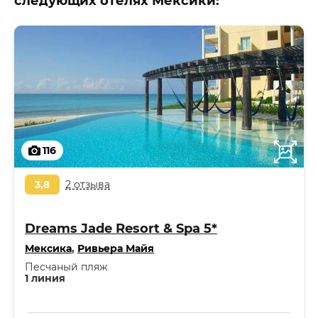
следующих отелях Мексики:
116
3,8
2 отзыва
Dreams Jade Resort & Spa 5*
Мексика
,
Ривьера Майя
Песчаный пляж
1 линия