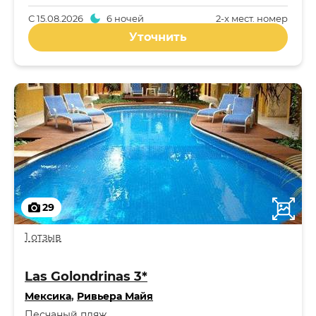
С
15.08.2026
6 ночей
2-x мест. номер
Уточнить
29
1 отзыв
Las Golondrinas 3*
Мексика
,
Ривьера Майя
Песчаный пляж