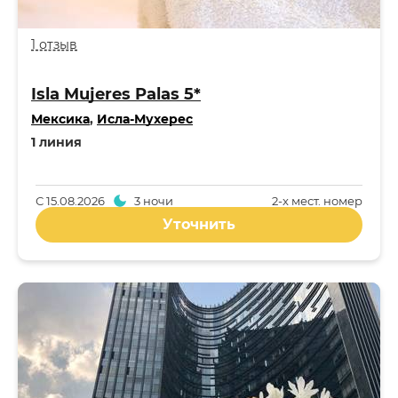
1 отзыв
Isla Mujeres Palas 5*
Мексика
,
Исла-Мухерес
1 линия
С
15.08.2026
3 ночи
2-x мест. номер
Уточнить