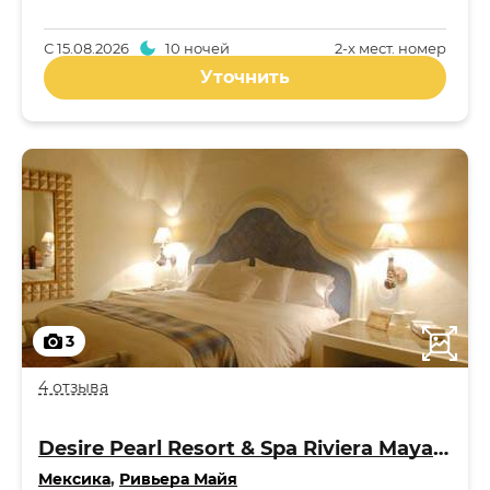
С
15.08.2026
10 ночей
2-x мест. номер
Уточнить
3
4 отзыва
Desire Pearl Resort & Spa Riviera Maya 5*
Мексика
,
Ривьера Майя