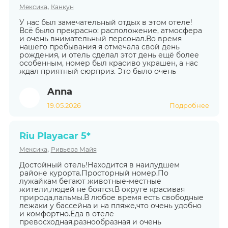
,
Мексика
Канкун
У нас был замечательный отдых в этом отеле!
Всё было прекрасно: расположение, атмосфера
и очень внимательный персонал.Во время
нашего пребывания я отмечала свой день
рождения, и отель сделал этот день ещё более
особенным, номер был красиво украшен, а нас
ждал приятный сюрприз. Это было очень
Anna
19.05.2026
Подробнее
Riu Playacar 5*
,
Мексика
Ривьера Майя
Достойный отель!Находится в наилудшем
районе курорта.Просторный номер.По
лужайкам бегают животные-местные
жители,людей не боятся.В округе красивая
природа,пальмы.В любое время есть свободные
лежаки у бассейна и на пляже,что очень удобно
и комфортно.Еда в отеле
превосходная,разнообразная и очень