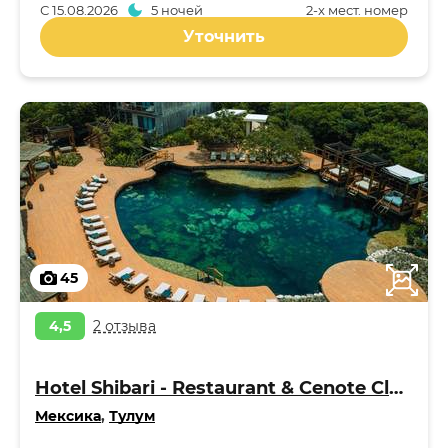
С
15.08.2026
5 ночей
2-x мест. номер
Уточнить
45
4,5
2 отзыва
Hotel Shibari - Restaurant & Cenote Club 5*
Мексика
,
Тулум