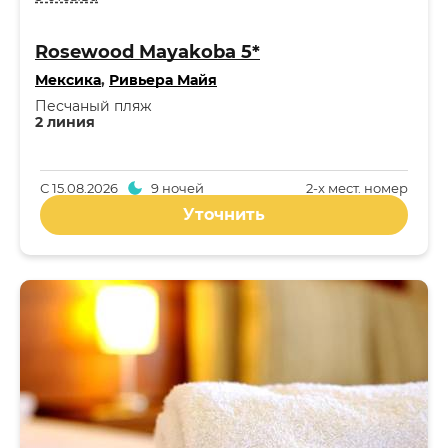
Rosewood Mayakoba 5*
Мексика
,
Ривьера Майя
Песчаный пляж
2 линия
С
15.08.2026
9 ночей
2-x мест. номер
Уточнить