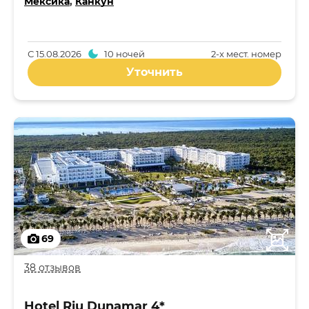
Мексика
,
Канкун
С
15.08.2026
10 ночей
2-x мест. номер
Уточнить
69
38 отзывов
Hotel Riu Dunamar 4*