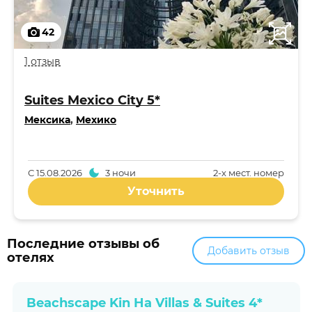
42
1 отзыв
Suites Mexico City 5*
Мексика
,
Мехико
С
15.08.2026
3 ночи
2-x мест. номер
Уточнить
Последние отзывы об
Добавить отзыв
отелях
Beachscape Kin Ha Villas & Suites 4*