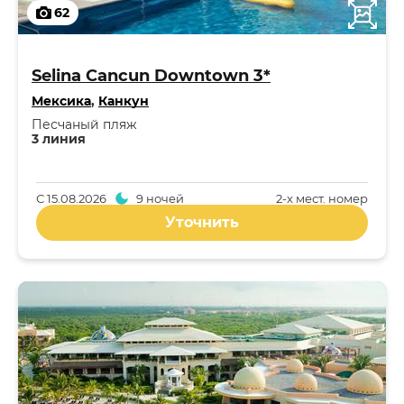
62
Selina Cancun Downtown 3*
Мексика
,
Канкун
Песчаный пляж
3 линия
С
15.08.2026
9 ночей
2-x мест. номер
Уточнить