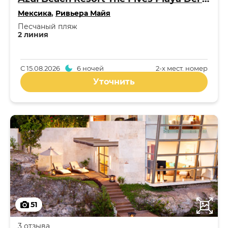
Мексика
,
Ривьера Майя
Песчаный пляж
2 линия
С
15.08.2026
6 ночей
2-x мест. номер
Уточнить
51
3 отзыва