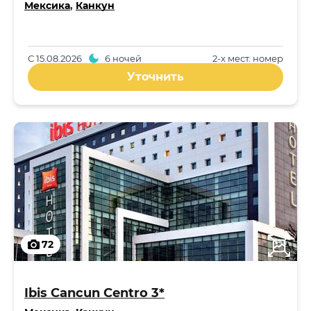
Мексика
,
Канкун
С
15.08.2026
6 ночей
2-x мест. номер
Уточнить
72
Ibis Cancun Centro 3*