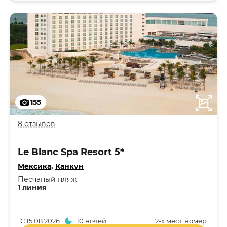
155
8 отзывов
Le Blanc Spa Resort 5*
Мексика
,
Канкун
Песчаный пляж
1 линия
С
15.08.2026
10 ночей
2-x мест. номер