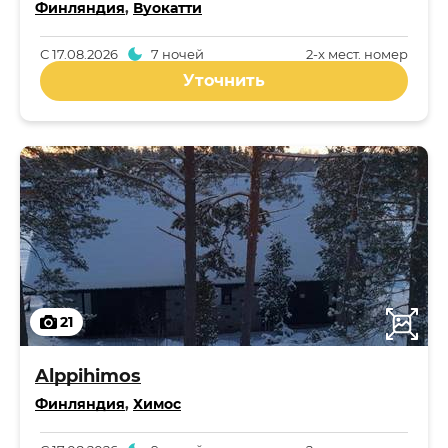
Финляндия
,
Вуокатти
С
17.08.2026
7 ночей
2-x мест. номер
Уточнить
21
Alppihimos
Финляндия
,
Химос