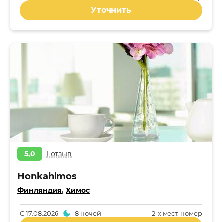
Уточнить
5,0
1 отзыв
Honkahimos
Финляндия
,
Химос
С
17.08.2026
8 ночей
2-x мест. номер