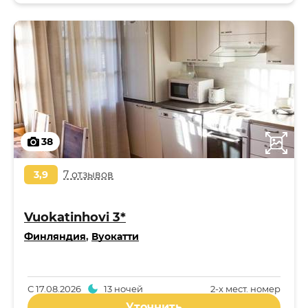
38
3,9
7 отзывов
Vuokatinhovi 3*
Финляндия
,
Вуокатти
С
17.08.2026
13 ночей
2-x мест. номер
Уточнить