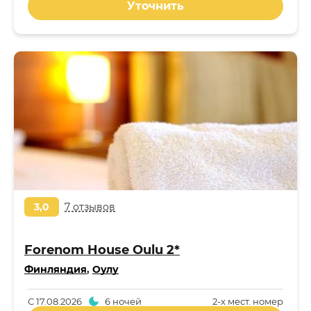
Уточнить
3,0
7 отзывов
Forenom House Oulu 2*
Финляндия
,
Оулу
С
17.08.2026
6 ночей
2-x мест. номер