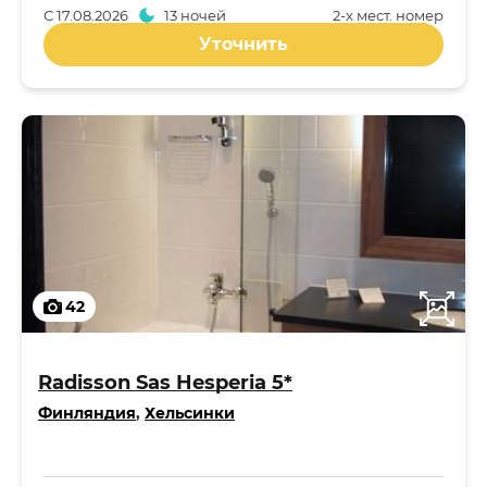
С
17.08.2026
13 ночей
2-x мест. номер
Уточнить
42
Radisson Sas Hesperia 5*
Финляндия
,
Хельсинки