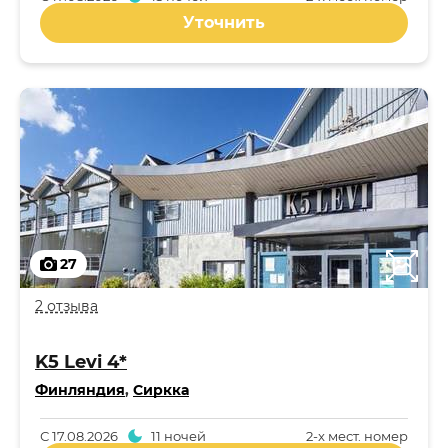
Уточнить
27
2 отзыва
K5 Levi 4*
Финляндия
,
Сиркка
С
17.08.2026
11 ночей
2-x мест. номер