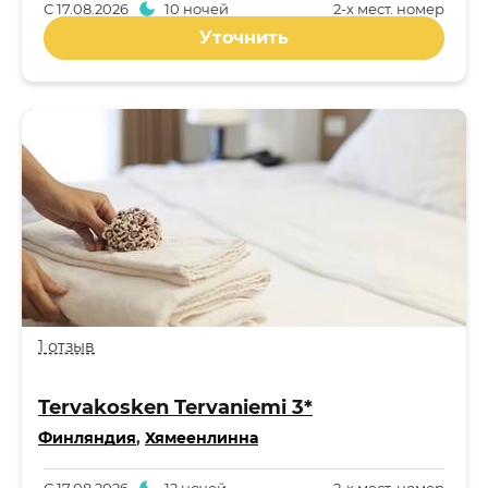
С
17.08.2026
10 ночей
2-x мест. номер
Уточнить
1 отзыв
Tervakosken Tervaniemi 3*
Финляндия
,
Хямеенлинна