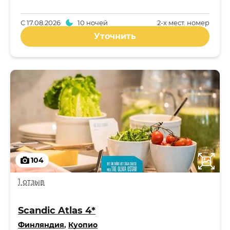
С
17.08.2026
10 ночей
2-x мест. номер
Уточнить
104
1 отзыв
Scandic Atlas 4*
Финляндия
,
Куопио