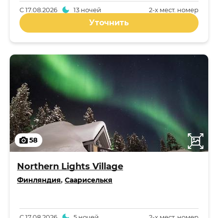
С
17.08.2026
13 ночей
2-x мест. номер
Уточнить
58
Northern Lights Village
Финляндия
,
Саариселькя
С
17.08.2026
5 ночей
2-x мест. номер