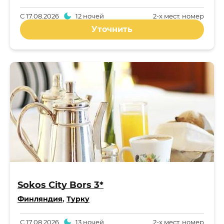
С
17.08.2026
12 ночей
2-x мест. номер
Уточнить
Sokos City Bors 3*
Финляндия
,
Турку
С
17.08.2026
13 ночей
2-x мест. номер