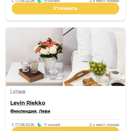
С
17.08.2026
9 ночей
2-x мест. номер
Уточнить
1 отзыв
Levin Riekko
Финляндия
,
Леви
С
17.08.2026
11 ночей
2-x мест. номер