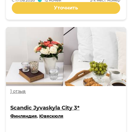
С
17.08.2026
12 ночей
2-x мест. номер
Уточнить
1 отзыв
Scandic Jyvaskyla City 3*
Финляндия
,
Ювяскюля