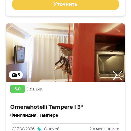
Уточнить
5
5,0
1 отзыв
Omenahotelli Tampere I 3*
Финляндия
,
Тампере
С
17.08.2026
8 ночей
2-x мест. номер