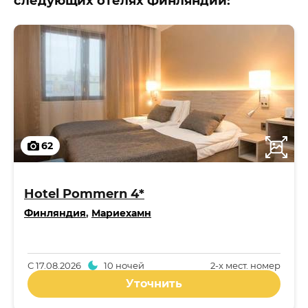
следующих отелях Финляндии:
62
Hotel Pommern 4*
Финляндия
,
Мариехамн
С
17.08.2026
10 ночей
2-x мест. номер
Уточнить